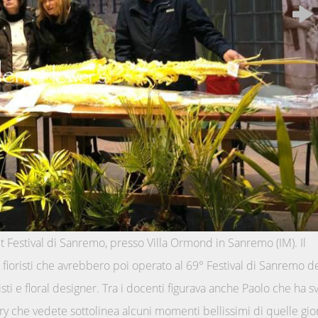
t Festival di Sanremo, presso Villa Ormond in Sanremo (IM). Il
fioristi che avrebbero poi operato al 69° Festival di Sanremo d
isti e floral designer. Tra i docenti figurava anche Paolo che ha s
lery che vedete sottolinea alcuni momenti bellissimi di quelle gio