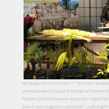
Nel giugno 2018 si è svolto il 1° Seminario Bouque
seminario aveva lo scopo di formare un numero di 
febbario 2019, formazione attuata da i migliori fior
paio di lavori suggestivi e particolari. La photogal