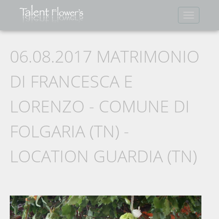
Mostra
Menu
06.08.2017 MATRIMONIO
DI FRANCESCA E
LORENZO - COMUNE DI
FOLGARIA (TN) -
LOCATION GUARDIA (TN)