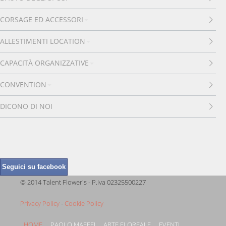
CORSAGE ED ACCESSORI
ALLESTIMENTI LOCATION
CAPACITÀ ORGANIZZATIVE
CONVENTION
DICONO DI NOI
Seguici su facebook
© 2014 Talent Flower's - P.Iva 02325500227
Privacy Policy
-
Cookie Policy
HOME
PAOLO MAFFEI
ARTE FLOREALE
EVENTI