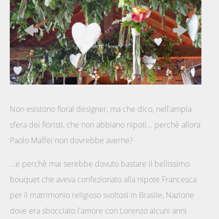
Non esistono floral designer, ma che dico, nell'ampia
sfera dei fioristi, che non abbiano nipoti... perchè allora
Paolo Maffei non dovrebbe averne?
...e perchè mai serebbe dovuto bastare il bellissimo
bouquet che aveva confezionato alla nipote Francesca
per il matrimonio religioso svoltosi in Brasile, Nazione
dove era sbocciato l'amore con Lorenzo alcuni anni