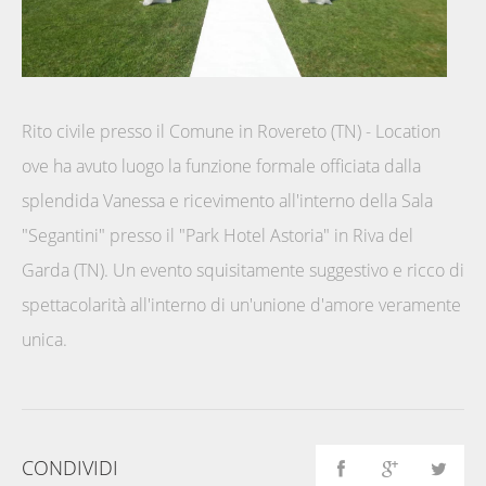
Rito civile presso il Comune in Rovereto (TN) - Location
ove ha avuto luogo la funzione formale officiata dalla
splendida Vanessa e ricevimento all'interno della Sala
"Segantini" presso il "Park Hotel Astoria" in Riva del
Garda (TN). Un evento squisitamente suggestivo e ricco di
spettacolarità all'interno di un'unione d'amore veramente
unica.
CONDIVIDI