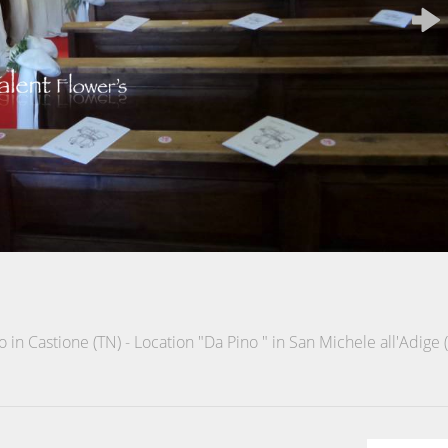
 in Castione (TN) - Location "Da Pino " in San Michele all'Adige 